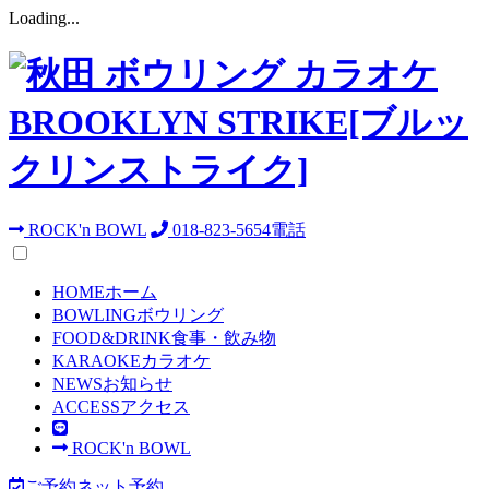
Loading...
ROCK'n BOWL
018-823-5654
電話
HOME
ホーム
BOWLING
ボウリング
FOOD&DRINK
食事・飲み物
KARAOKE
カラオケ
NEWS
お知らせ
ACCESS
アクセス
ROCK'n BOWL
ご予約
ネット予約